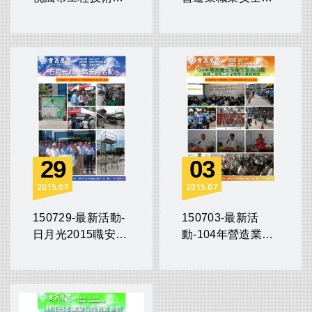
問參訪
生觀摩會
29
03
2015
07
2015
07
150729-最新活動-
150703-最新活
日月光2015職安月
動-104年營造業安
活動
全衛生家族活動營
建工程施工安全觀
摩及實務解說